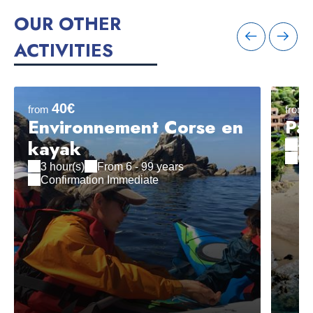
OUR OTHER
ACTIVITIES
40€
from
from
Environnement Corse en
Pac
kayak
4 h
Co
3 hour(s)
From 6 - 99 years
Confirmation Immediate