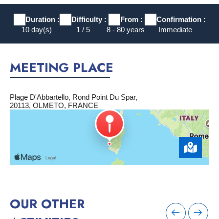
Duration :
Difficulty :
From :
Confirmation :
10 day(s)
1 / 5
8 - 80 years
Immediate
MEETING PLACE
Plage D'Abbartello, Rond Point Du Spar,
20113, OLMETO, FRANCE
OUR OTHER