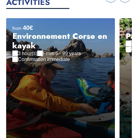
ACTIVITIES
40€
from
from
Environnement Corse en
Pac
kayak
4 h
Co
3 hour(s)
From 6 - 99 years
Confirmation Immediate