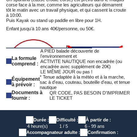
corse face à la mer, comme les agriculteurs qui démarrent
tôt le matin avec un travail physique, et qui cassent la croute
à 10:00.
Puis Kayak ou stand up paddle en libre pour 1H.
Enfant jusqu'à 10 ans 40€/personne, ou 50€.
A PIED balade découverte de
l'environnement et
La formule
ACTIVITE NAUTIQUE non encadrée (ou
comprend :
encadrée avec supplément de 20€)
LE MÊME JOUR ou pas !
* Tenue adaptée à la météo et à la marche,
Équipement
sac à d'eau, couteau, bouteille d'eau, et tenue
à prévoir :
nautique
Documents à
QR CODE, PAS BESOIN D'IMPRIMER
fournir :
LE TICKET
Déroulement de l'activité
Accueil des participants à la plage du rond point du Spar
Durée :
Difficulté :
À partir de :
d'Abbartello.
4 heure(s)
1 / 5
6 - 99 ans
Départ pour la balade dans le maquis.
Accompagnateur adulte :
Confirmation :