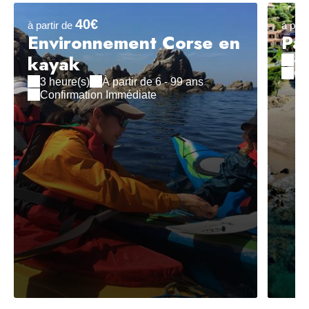
40€
à partir de
à part
Environnement Corse en
Pac
kayak
4 h
Co
3 heure(s)
À partir de 6 - 99 ans
Confirmation Immédiate