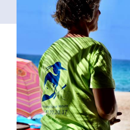
Anschrift
Siren 419 165 824 000, Plage D'Abbartello, Olmeto
OLMETO, FRANCE
Mobiltelefon
+33 6 81 77 20 37
E-Mail
E-Mail-Kontakt
IHRE ANFRAGE