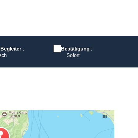
Location paddle plage Abbartello Corse
egleiter :
Bestätigung :
isch
Sofort