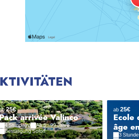
KTIVITÄTEN
25€
25€
ab
ab
Pack arrivée Valinco
Ecole 
âge e
4 Stunde(n)
Ab 6 - 99 Jahre
Bestätigung Sofort
3 Stunde