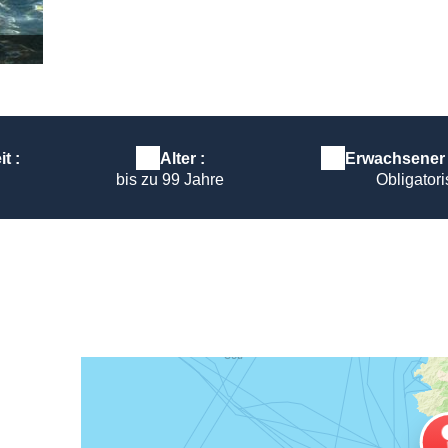
Reveil musculaire paddle Abbartello kayak Corse
t :
Alter :
Erwachsener B
bis zu 99 Jahre
Obligator