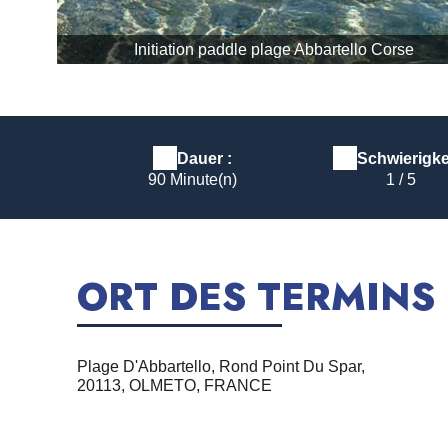
Initiation paddle plage Abbartello Corse
Dauer :
Schwierigkei
90 Minute(n)
1 / 5
ORT DES TERMINS
Plage D'Abbartello, Rond Point Du Spar,
20113, OLMETO, FRANCE