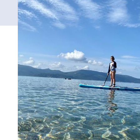
Die Option umfasst :
L'encadrement, la location de p
* Tenue adaptée à la météo, chauss
Vorzusehende
Ausrüstungen
AVANT LE DÉPART *COMPLÉMENT
:
BLEUE *QR CODE, PAS BESOIN D