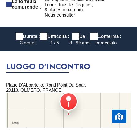
La formula
Lundis tous les 15 jours;
comprende :
8 places maximum.
Nous consulter
Durata :
Difficoltà :
Da :
Conferma :
3 ora(e)
1 / 5
8 - 99 anni
Immediato
LUOGO D'INCONTRO
Plage D'Abbartello, Rond Point Du Spar,
20113, OLMETO, FRANCE