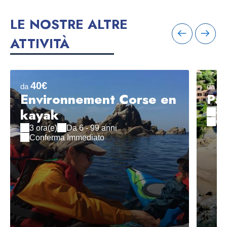
LE NOSTRE ALTRE
ATTIVITÀ
40€
2
da
da
Environnement Corse en
Pac
kayak
4 o
Co
3 ora(e)
Da 6 - 99 anni
Conferma Immediato