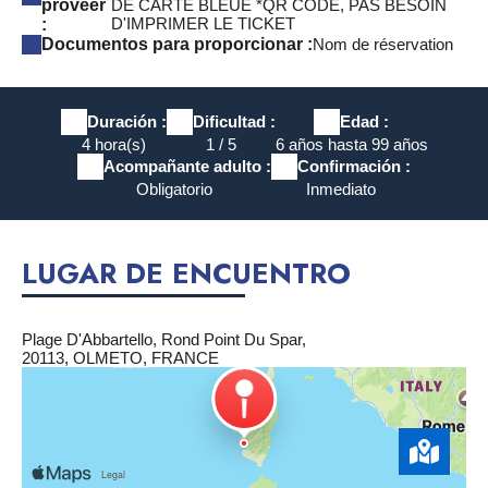
proveer
DE CARTE BLEUE *QR CODE, PAS BESOIN
D'IMPRIMER LE TICKET
:
Documentos para proporcionar :
Nom de réservation
Duración :
Dificultad :
Edad :
4 hora(s)
1 / 5
6 años hasta 99 años
Acompañante adulto :
Confirmación :
Obligatorio
Inmediato
LUGAR DE ENCUENTRO
Plage D'Abbartello, Rond Point Du Spar,
20113, OLMETO, FRANCE