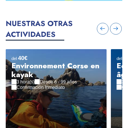
NUESTRAS OTRAS
ACTIVIDADES
40€
2
del
del
Environnement Corse en
Eco
kayak
âg
3 hora(s)
Desde 6 - 99 años
3 h
Confirmación Inmediato
Co